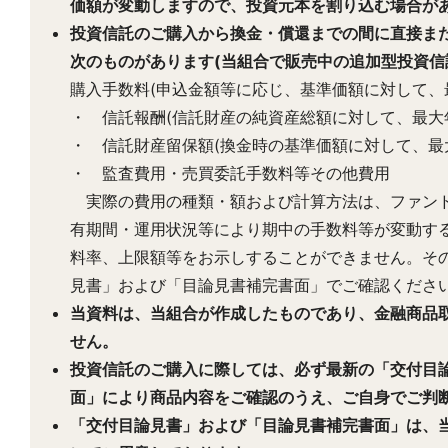
価額が変動しますので、投資元本を割り込む場合が
投資信託のご購入から換金・償還までの間に直接ま
次のものがあります(当組合で販売中の追加型投資信
購入手数料(申込金額等に応じ、基準価額に対して、最
・ 信託報酬(信託財産の純資産総額に対して、最大年率
・ 信託財産留保額(換金時の基準価額に対して、最大0
・ 監査費用・売買委託手数料等その他費用
実際の費用の種類・額および計算方法は、ファンド
有期間・運用状況等により期中の手数料等が変動す
料率、上限額等をお示しすることができません。そ
見書」および「目論見書補完書面」でご確認くださ
当資料は、当組合が作成したものであり、金融商品
せん。
投資信託のご購入に際しては、必ず最新の「交付目
面」により商品内容をご確認のうえ、ご自身でご判
「交付目論見書」および「目論見書補完書面」は、