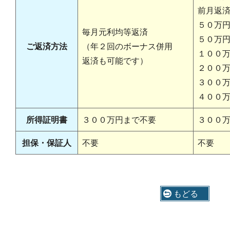
前月返
５０万
毎月元利均等返済
５０万
ご返済方法
（年２回のボーナス併用
１００
返済も可能です）
２００
３００
４００
所得証明書
３００万円まで不要
３００
担保・保証人
不要
不要
もどる