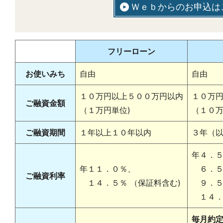
Ｗｅｂからのお申込は
フリーローン
お使いみち
自由
自由
１０万円以上５００万円以内
１０万
ご融資金額
（１万円単位)
（１０万
ご融資期間
１年以上１０年以内
３年（以
年
４．
年
１１．０％、
６．
ご融資利率
１４．５％ （保証料含む)
９．
１４．
毎月約